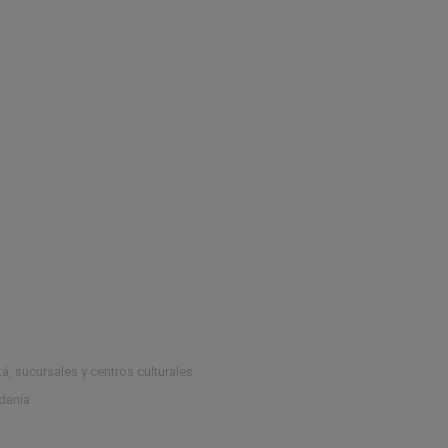
onales del segundo semestre de 2026
á, sucursales y centros culturales
adanía