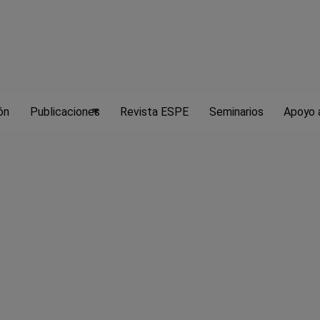
TRANSPARENCIA
ATENCIÓN AL CIUDADANO
ón
Publicaciones
Revista ESPE
Seminarios
Apoyo a
Palabras clave
nca Central
 Política Económica, número