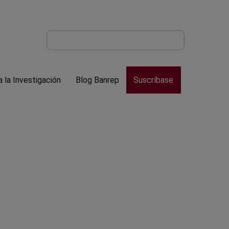
Select your language
PARTICIPACION CIUDADANA
INGRESAR
 la Investigación
Blog Banrep
Suscríbase