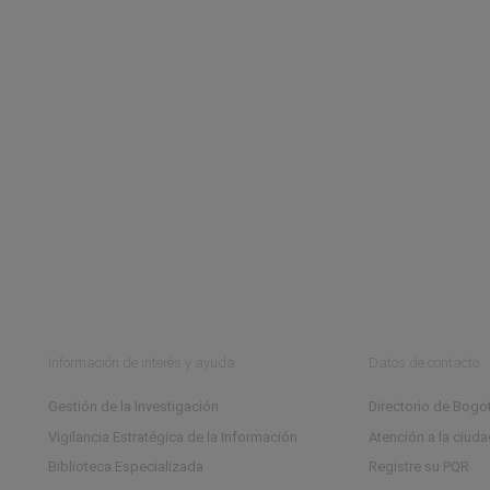
 2026
 la República abre convocatoria para prácticas profesi
 Política Económica, número
o 2026
Información de interés y ayuda
Datos de contacto
Gestión de la Investigación
Directorio de Bogot
Vigilancia Estratégica de la Información
Atención a la ciud
Biblioteca Especializada
Registre su PQR