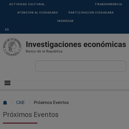
Pasar al contenido principal
Menu
ACTIVIDAD CULTURAL
TRANSPARENCIA
Superior
ATENCIÓN AL CIUDADANO
PARTICIPACION CIUDADANA
INGRESAR
Select your language
Sobrescribir
CAIE
Próximos Eventos
enlaces
Próximos Eventos
de
ayuda