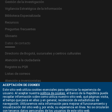
Gestión de la Investigación
Vigilancia Estratégica de la Información
Biblioteca Especializada
Recursos
Preguntas frecuentes
Glosario
Datos de contacto
Directorio de Bogotá, sucursales y centros culturales
Atención a la ciudadanía
Registre su PQR
Listas de correos
Atención a inversionistas
ACEPTACIÓN DE
COOKIES
Este sitio web utiliza
cookies
esenciales para optimizar la experiencia de
Términos y condiciones
usuario. Al aceptar nuestra
política de
cookies
, el Banco de la República puede
recopilar información sobre como utiliza nuestro sitio web, qué páginas visita,
Política de privacidad y tratamiento de datos personales
el tiempo que pasa en ellas y en general, recolección de estadísticas de
navegación. Utilizaremos esta información para mejorar el funcionamiento y
Políticas de derechos de autor y Propiedad intelectual
visualización del sitio web y, por ende, su experiencia en línea. No se circularán
con terceros datos personales de los usuarios de este sitio web.
Políticas de seguridad de la información