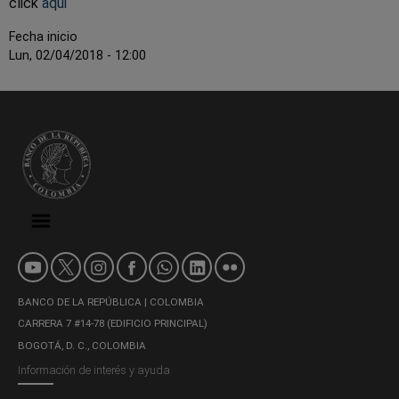
click
aqui
la
Fecha inicio
navegación
Lun, 02/04/2018 - 12:00
BANCO DE LA REPÚBLICA | COLOMBIA
CARRERA 7 #14-78 (EDIFICIO PRINCIPAL)
BOGOTÁ, D. C., COLOMBIA
Información de interés y ayuda