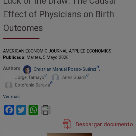
Luck of the Draw: The Causal
de
Effect of Physicians on Birth
ayuda
Outcomes
a
la
AMERICAN ECONOMIC JOURNAL-APPLIED ECONOMICS
navegación
Publicado:
Martes, 5 Mayo 2026
a
Authors:
Christian Manuel Posso-Suárez
,
e
e
Jorge Tamayo
,
Arlen Guarín
,
e
Estefanía Saravia
Ver más
Facebook
Twitter
WhatsApp
Descargar documento