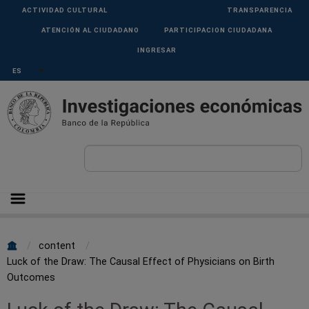
Pasar al contenido principal
ACTIVIDAD CULTURAL
TRANSPARENCIA
Menu
ATENCIÓN AL CIUDADANO
PARTICIPACION CIUDADANA
Superior
INGRESAR
Select your language
content
Sobrescribir
Luck of the Draw: The Causal Effect of Physicians on Birth
Outcomes
enlaces