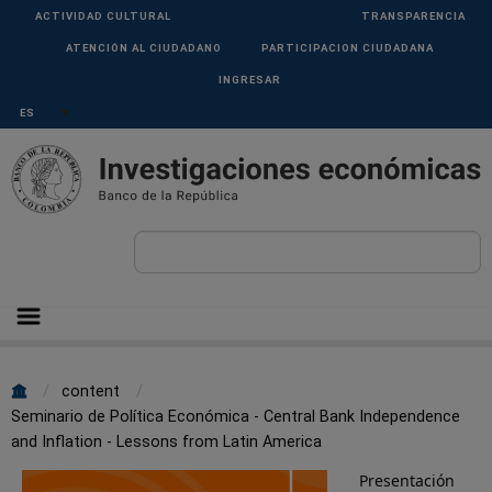
Pasar al contenido principal
Menu
ACTIVIDAD CULTURAL
TRANSPARENCIA
Superior
ATENCIÓN AL CIUDADANO
PARTICIPACION CIUDADANA
INGRESAR
Select your language
Sobrescribir
content
Seminario de Política Económica - Central Bank Independence
enlaces
and Inflation - Lessons from Latin America
de
Presentación
ayuda