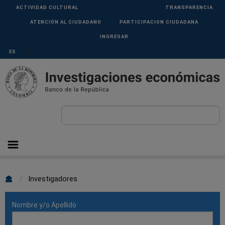
Pasar al contenido principal
Menu
ACTIVIDAD CULTURAL
TRANSPARENCIA
Superior
ATENCIÓN AL CIUDADANO
PARTICIPACION CIUDADANA
INGRESAR
Select your language
Sobrescribir
Investigadores
enlaces
Nombre y/o Apellido
de
ayuda