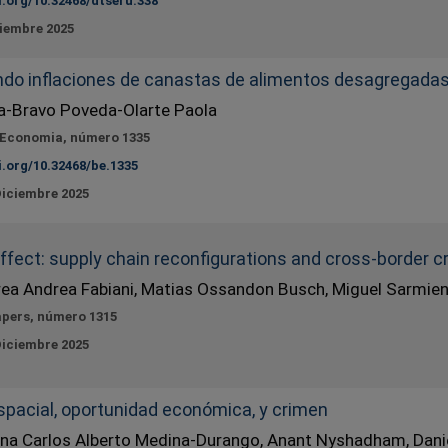
i.org/10.32468/dtseru.338
ciembre 2025
ndo inflaciones de canastas de alimentos desagregad
a-Bravo Poveda-Olarte Paola
 Economia, número 1335
i.org/10.32468/be.1335
Diciembre 2025
effect: supply chain reconfigurations and cross-border 
rea Andrea Fabiani, Matias Ossandon Busch, Miguel Sarmie
apers, número 1315
Diciembre 2025
spacial, oportunidad económica, y crimen
na Carlos Alberto Medina-Durango, Anant Nyshadham, Dani