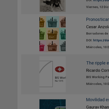
DOI:
https://do
Viernes, 12 Di
Pronostica
Cesar Anzol
Borradores de
DOI:
https://do
Miércoles, 10 
The ripple 
Ricardo Cor
BIS Working P
Miércoles, 10 
Movilidad e
Gaurav Khan