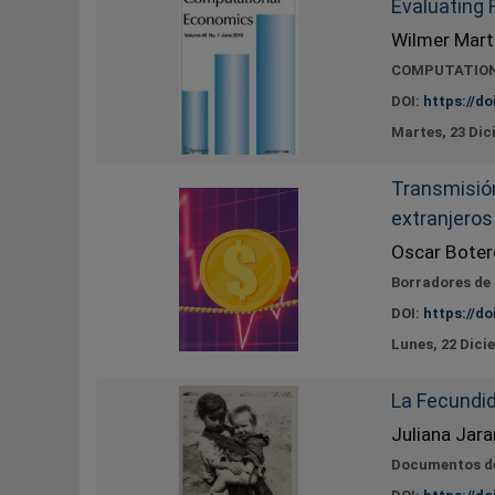
Evaluating 
Wilmer Mart
COMPUTATIO
DOI:
https://do
Martes, 23 Dic
Transmisión
extranjero
Oscar Boter
Borradores de
DOI:
https://do
Lunes, 22 Dici
La Fecundi
Juliana Jara
Documentos de