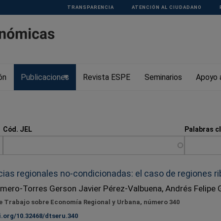
TRANSPARENCIA
ATENCIÓN AL CIUDADANO
ón
Publicaciones
Revista ESPE
Seminarios
Apoyo a
Cód. JEL
Palabras c
ias regionales no-condicionadas: el caso de regiones ri
mero-Torres Gerson Javier Pérez-Valbuena, Andrés Felipe 
 Trabajo sobre Economía Regional y Urbana, número 340
i.org/10.32468/dtseru.340