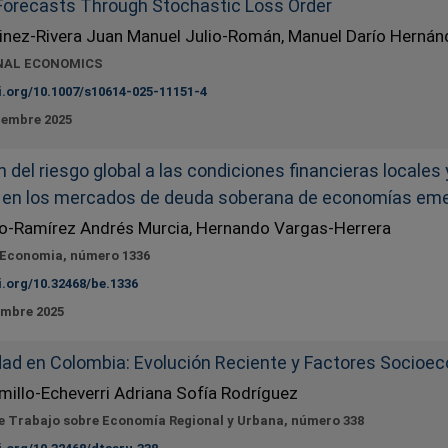
Forecasts Through Stochastic Loss Order
inez-Rivera Juan Manuel Julio-Román, Manuel Darío Hernán
NAL ECONOMICS
i.org/10.1007/s10614-025-11151-4
iembre 2025
 del riesgo global a las condiciones financieras locales 
s en los mercados de deuda soberana de economías eme
o-Ramírez Andrés Murcia, Hernando Vargas-Herrera
 Economia, número 1336
i.org/10.32468/be.1336
embre 2025
dad en Colombia: Evolución Reciente y Factores Socio
millo-Echeverri Adriana Sofía Rodríguez
 Trabajo sobre Economía Regional y Urbana, número 338