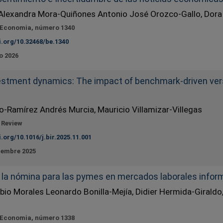
 Alexandra Mora-Quiñones Antonio José Orozco-Gallo, Dora
 Economia, número 1340
i.org/10.32468/be.1340
o 2026
estment dynamics: The impact of benchmark-driven vers
-Ramírez Andrés Murcia, Mauricio Villamizar-Villegas
 Review
i.org/10.1016/j.bir.2025.11.001
iembre 2025
 la nómina para las pymes en mercados laborales infor
io Morales Leonardo Bonilla-Mejía, Didier Hermida-Giraldo
 Economia, número 1338