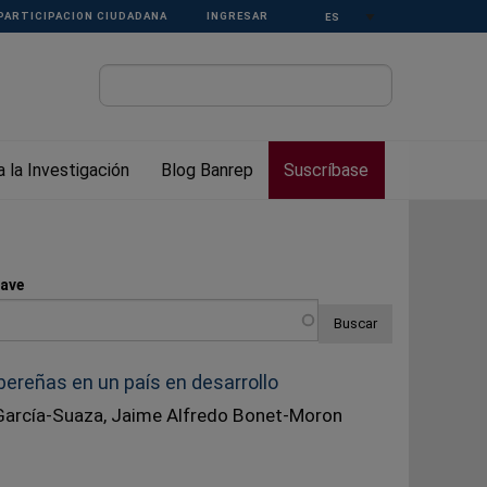
Select your language
PARTICIPACION CIUDADANA
INGRESAR
 la Investigación
Blog Banrep
Suscríbase
lave
bereñas en un país en desarrollo
García-Suaza, Jaime Alfredo Bonet-Moron