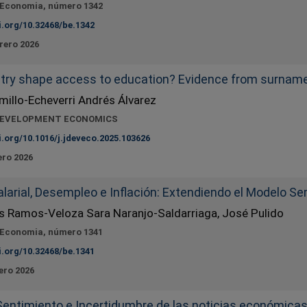
 Economia, número 1342
i.org/10.32468/be.1342
rero 2026
try shape access to education? Evidence from surname
millo-Echeverri Andrés Álvarez
DEVELOPMENT ECONOMICS
i.org/10.1016/j.jdeveco.2025.103626
ero 2026
larial, Desempleo e Inflación: Extendiendo el Modelo S
s Ramos-Veloza Sara Naranjo-Saldarriaga, José Pulido
 Economia, número 1341
i.org/10.32468/be.1341
ero 2026
Sentimiento e Incertidumbre de las noticias económica