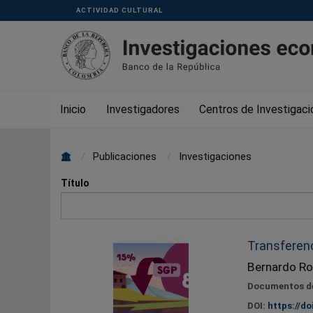
Pasar al contenido principal
Menu
ACTIVIDAD CULTURAL
Superior
Inicio
Investigadores
Centros de Investigaci
Sobrescribir
Publicaciones
Investigaciones
enlaces
Título
de
ayuda
a
Transferenc
la
Bernardo Ro
navegación
Documentos de
DOI:
https://do