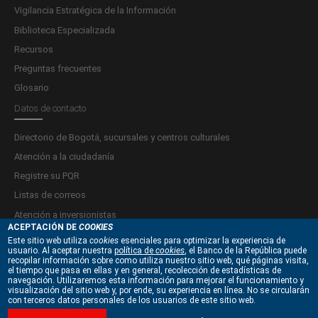
Vigilancia Estratégica de la Información
Biblioteca Especializada
Recursos
Preguntas frecuentes
Glosario
Datos de contacto
Directorio de Bogotá, sucursales y centros culturales
Atención a la ciudadanía
Registre su PQR
Listas de correos
Atención a inversionistas
ACEPTACIÓN DE
COOKIES
Este sitio web utiliza
cookies
esenciales para optimizar la experiencia de
Términos y condiciones
usuario. Al aceptar nuestra
política de
cookies
, el Banco de la República puede
recopilar información sobre como utiliza nuestro sitio web, qué páginas visita,
Política de privacidad y tratamiento de datos personales
el tiempo que pasa en ellas y en general, recolección de estadísticas de
navegación. Utilizaremos esta información para mejorar el funcionamiento y
Políticas de derechos de autor y Propiedad intelectual
visualización del sitio web y, por ende, su experiencia en línea. No se circularán
con terceros datos personales de los usuarios de este sitio web.
Políticas de seguridad de la información