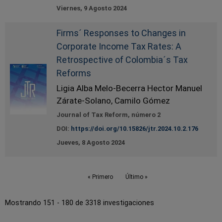
Viernes, 9 Agosto 2024
Firms´ Responses to Changes in
Corporate Income Tax Rates: A
Retrospective of Colombia´s Tax
Reforms
Ligia Alba Melo-Becerra Hector Manuel
Zárate-Solano, Camilo Gómez
Journal of Tax Reform, número 2
DOI:
https://doi.org/10.15826/jtr.2024.10.2.176
Jueves, 8 Agosto 2024
Paginación
Primera página
« Primero
Última página
Último »
Mostrando 151 - 180 de 3318 investigaciones