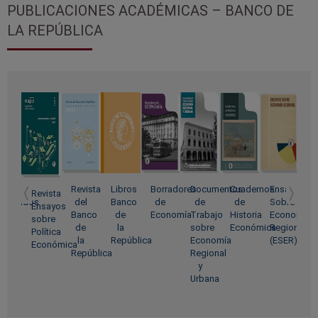
PUBLICACIONES ACADÉMICAS – BANCO DE
LA REPÚBLICA
ibros
Revista
Libros
Borradores
Documentos
Cuadernos
Ensayos
T
Revista
oeditados
del
Banco
de
de
de
Sobre
Ensayos
Banco
de
Economía
Trabajo
Historia
Economía
E
sobre
de
la
sobre
Económica
Regional
F
Política
la
República
Economía
(ESER)
Económica
República
Regional
y
Urbana