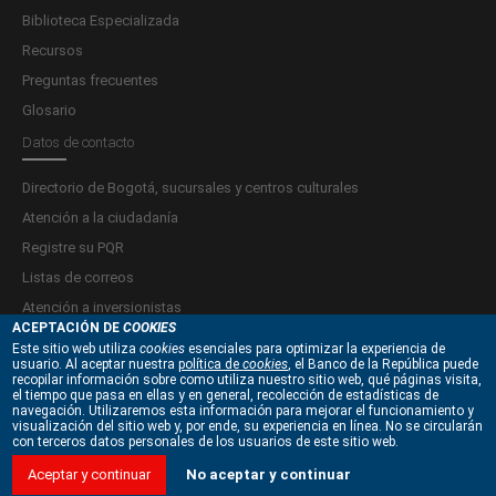
Biblioteca Especializada
Recursos
Preguntas frecuentes
Glosario
Datos de contacto
Directorio de Bogotá, sucursales y centros culturales
Atención a la ciudadanía
Registre su PQR
Listas de correos
Atención a inversionistas
ACEPTACIÓN DE
COOKIES
Este sitio web utiliza
cookies
esenciales para optimizar la experiencia de
Términos y condiciones
usuario. Al aceptar nuestra
política de
cookies
, el Banco de la República puede
recopilar información sobre como utiliza nuestro sitio web, qué páginas visita,
Política de privacidad y tratamiento de datos personales
el tiempo que pasa en ellas y en general, recolección de estadísticas de
navegación. Utilizaremos esta información para mejorar el funcionamiento y
Políticas de derechos de autor y Propiedad intelectual
visualización del sitio web y, por ende, su experiencia en línea. No se circularán
con terceros datos personales de los usuarios de este sitio web.
Políticas de seguridad de la información
Mapa del sitio
Aceptar y continuar
No aceptar y continuar