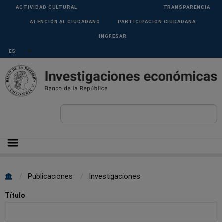
Pasar al contenido principal
Menu
ACTIVIDAD CULTURAL
TRANSPARENCIA
Superior
ATENCIÓN AL CIUDADANO
PARTICIPACION CIUDADANA
INGRESAR
Select your language
Sobrescribir
Publicaciones
Investigaciones
enlaces
Título
de
ayuda